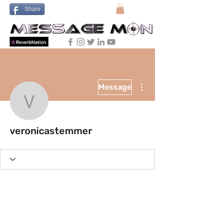
Share
More actions
Message
veronicastemmer
veronicastemmer